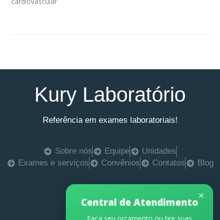
cardiovascular
Kury Laboratório
Referência em exames laboratoriais!
Sobre nós
Equipe
Unidades
Exames e serviços
Convênios
Contatos
Blog
✕
Central de Atendimento
Faça seu orçamento ou tire suas