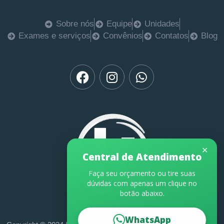
Sobre nós
Equipe
Unidades
Exames e serviços
Convênios
Contatos
Blog
✕
Central de Atendimento
Faça seu orçamento ou tire suas
dúvidas com apenas um clique no
botão abaixo.
WhatsApp