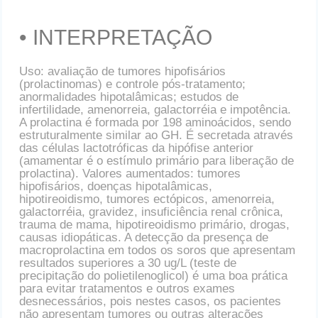
• INTERPRETAÇÃO
Uso: avaliação de tumores hipofisários
(prolactinomas) e controle pós-tratamento;
anormalidades hipotalâmicas; estudos de
infertilidade, amenorreia, galactorréia e impotência.
A prolactina é formada por 198 aminoácidos, sendo
estruturalmente similar ao GH. É secretada através
das células lactotróficas da hipófise anterior
(amamentar é o estímulo primário para liberação de
prolactina). Valores aumentados: tumores
hipofisários, doenças hipotalâmicas,
hipotireoidismo, tumores ectópicos, amenorreia,
galactorréia, gravidez, insuficiência renal crônica,
trauma de mama, hipotireoidismo primário, drogas,
causas idiopáticas. A detecção da presença de
macroprolactina em todos os soros que apresentam
resultados superiores a 30 ug/L (teste de
precipitação do polietilenoglicol) é uma boa prática
para evitar tratamentos e outros exames
desnecessários, pois nestes casos, os pacientes
não apresentam tumores ou outras alterações