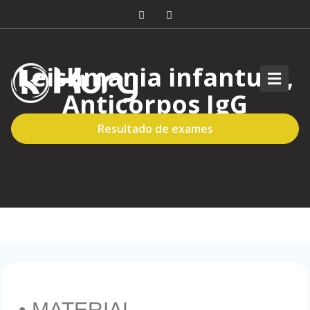
Leishmania infantum,
Anticorpos IgG
(kalaazar)
Resultado de exames
• MATERIAL