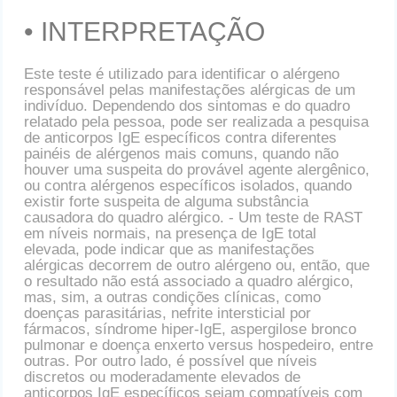
• INTERPRETAÇÃO
Este teste é utilizado para identificar o alérgeno
responsável pelas manifestações alérgicas de um
indivíduo. Dependendo dos sintomas e do quadro
relatado pela pessoa, pode ser realizada a pesquisa
de anticorpos IgE específicos contra diferentes
painéis de alérgenos mais comuns, quando não
houver uma suspeita do provável agente alergênico,
ou contra alérgenos específicos isolados, quando
existir forte suspeita de alguma substância
causadora do quadro alérgico. - Um teste de RAST
em níveis normais, na presença de IgE total
elevada, pode indicar que as manifestações
alérgicas decorrem de outro alérgeno ou, então, que
o resultado não está associado a quadro alérgico,
mas, sim, a outras condições clínicas, como
doenças parasitárias, nefrite intersticial por
fármacos, síndrome hiper-IgE, aspergilose bronco
pulmonar e doença enxerto versus hospedeiro, entre
outras. Por outro lado, é possível que níveis
discretos ou moderadamente elevados de
anticorpos IgE específicos sejam compatíveis com