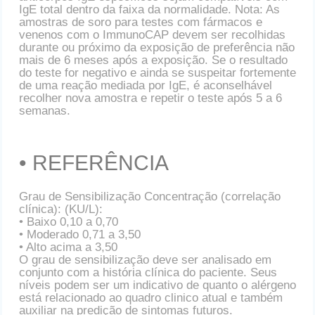
IgE total dentro da faixa da normalidade. Nota: As
amostras de soro para testes com fármacos e
venenos com o ImmunoCAP devem ser recolhidas
durante ou próximo da exposição de preferência não
mais de 6 meses após a exposição. Se o resultado
do teste for negativo e ainda se suspeitar fortemente
de uma reação mediada por IgE, é aconselhável
recolher nova amostra e repetir o teste após 5 a 6
semanas.
• REFERÊNCIA
Grau de Sensibilização Concentração (correlação
clínica): (KU/L):
• Baixo 0,10 a 0,70
• Moderado 0,71 a 3,50
• Alto acima a 3,50
O grau de sensibilização deve ser analisado em
conjunto com a história clínica do paciente. Seus
níveis podem ser um indicativo de quanto o alérgeno
está relacionado ao quadro clinico atual e também
auxiliar na predição de sintomas futuros.