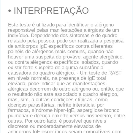
• INTERPRETAÇÃO
Este teste é utilizado para identificar o alérgeno
responsável pelas manifestações alérgicas de um
indivíduo. Dependendo dos sintomas e do quadro
relatado pela pessoa, pode ser realizada a pesquisa
de anticorpos IgE específicos contra diferentes
painéis de alérgenos mais comuns, quando não
houver uma suspeita do provável agente alergênico,
ou contra alérgenos específicos isolados, quando
existir forte suspeita de alguma substância
causadora do quadro alérgico. - Um teste de RAST
em níveis normais, na presença de IgE total
elevada, pode indicar que as manifestações
alérgicas decorrem de outro alérgeno ou, então, que
o resultado não está associado a quadro alérgico,
mas, sim, a outras condições clínicas, como
doenças parasitárias, nefrite intersticial por
fármacos, síndrome hiper-IgE, aspergilose bronco
pulmonar e doença enxerto versus hospedeiro, entre
outras. Por outro lado, é possível que níveis
discretos ou moderadamente elevados de
anticorpos IgE específicos sejam compatíveis com