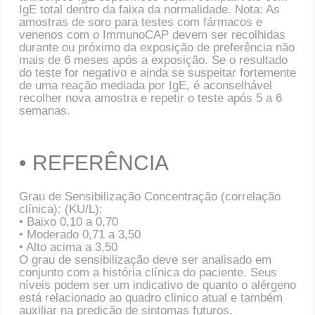
IgE total dentro da faixa da normalidade. Nota: As
amostras de soro para testes com fármacos e
venenos com o ImmunoCAP devem ser recolhidas
durante ou próximo da exposição de preferência não
mais de 6 meses após a exposição. Se o resultado
do teste for negativo e ainda se suspeitar fortemente
de uma reação mediada por IgE, é aconselhável
recolher nova amostra e repetir o teste após 5 a 6
semanas.
• REFERÊNCIA
Grau de Sensibilização Concentração (correlação
clínica): (KU/L):
• Baixo 0,10 a 0,70
• Moderado 0,71 a 3,50
• Alto acima a 3,50
O grau de sensibilização deve ser analisado em
conjunto com a história clínica do paciente. Seus
níveis podem ser um indicativo de quanto o alérgeno
está relacionado ao quadro clinico atual e também
auxiliar na predição de sintomas futuros.