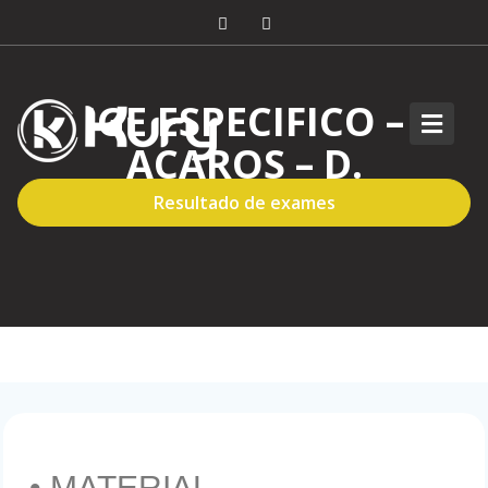
IGE ESPECIFICO –
ACAROS – D.
PTERONYSSINUS
Resultado de exames
• MATERIAL