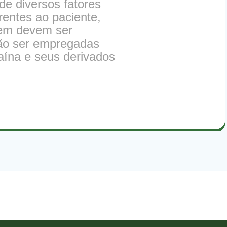
de diversos fatores
rentes ao paciente,
agem devem ser
erão ser empregadas
caína e seus derivados