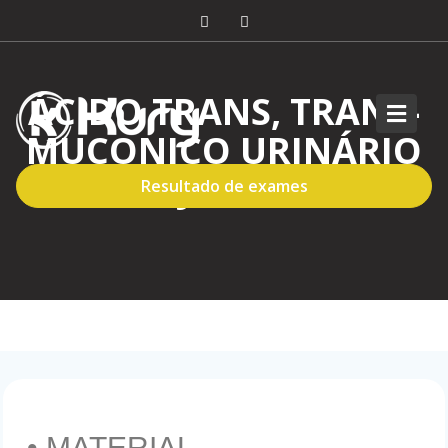
ÁCIDO TRANS, TRANS-
MUCONICO URINÁRIO
PÓS JORNADA
Resultado de exames
• MATERIAL