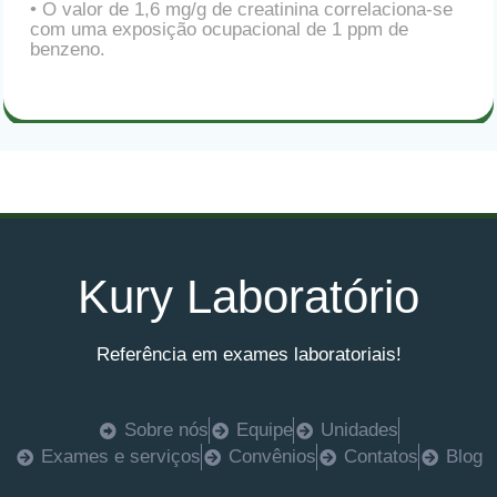
• O valor de 1,6 mg/g de creatinina correlaciona-se
com uma exposição ocupacional de 1 ppm de
benzeno.
Kury Laboratório
Referência em exames laboratoriais!
Sobre nós
Equipe
Unidades
Exames e serviços
Convênios
Contatos
Blog